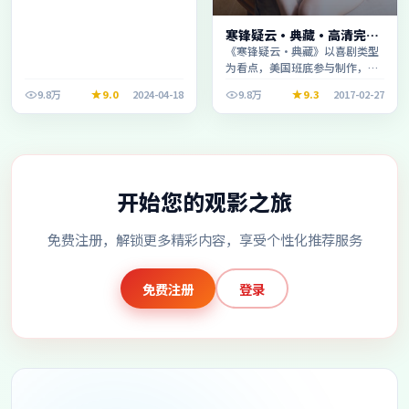
寒锋疑云·典藏·高清完整
收录适合周末一口气刷完
《寒锋疑云·典藏》以喜剧类型
为看点，美国班底参与制作，叙
事完整、节奏舒适，适合休闲时
9.8万
9.0
2024-04-18
9.8万
9.3
2017-02-27
段观看。
开始您的观影之旅
免费注册，解锁更多精彩内容，享受个性化推荐服务
免费注册
登录