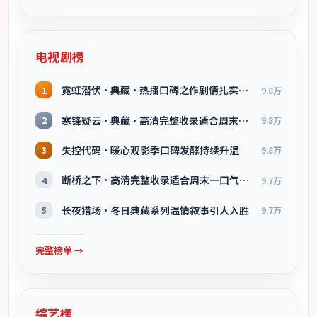
电视剧榜
霓虹潜伏·典藏·热播口碑之作剧情扎实演技在线
1
9.8万
寒锋疑云·典藏·高清完整收录适合周末一口气刷完
2
9.8万
失控代码·暖心观影季口碑发酵持续升温
3
9.8万
断桥之下·高清完整收录适合周末一口气刷完
4
9.7万
长夜猎场·冬日典藏系列温情叙事引人入胜
5
9.7万
完整榜单 →
综艺榜