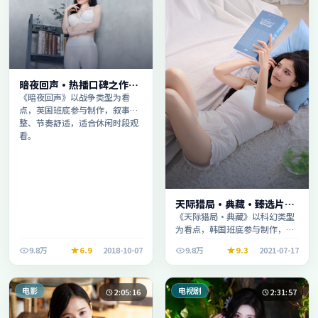
暗夜回声·热播口碑之作剧
情扎实演技在线
《暗夜回声》以战争类型为看
点，英国班底参与制作，叙事完
整、节奏舒适，适合休闲时段观
看。
天际猎局·典藏·臻选片单
推荐画质清晰观看流畅
《天际猎局·典藏》以科幻类型
为看点，韩国班底参与制作，叙
事完整、节奏舒适，适合休闲时
9.8万
6.9
2018-10-07
9.8万
9.3
2021-07-17
段观看。
电影
电视剧
2:05:16
2:31:57