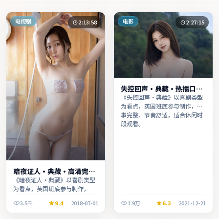
电视剧
电影
2:13:58
2:27:15
失控回声·典藏·热播口碑
之作剧情扎实演技在线
《失控回声·典藏》以喜剧类型
为看点，英国班底参与制作，叙
事完整、节奏舒适，适合休闲时
段观看。
暗夜证人·典藏·高清完整
收录适合周末一口气刷完
《暗夜证人·典藏》以喜剧类型
为看点，英国班底参与制作，叙
事完整、节奏舒适，适合休闲时
3.5千
9.4
2018-07-01
1.9万
6.3
2021-12-21
段观看。