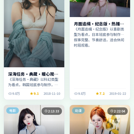
月面追缉·纪念版·热播口
碑之作剧情扎实演技在线
《月面追缉·纪念版》以喜剧类
型为看点，日本班底参与制作，
叙事完整、节奏舒适，适合休闲
时段观看。
深海任务·典藏·暖心观影
季口碑发酵持续升温
《深海任务·典藏》以科幻类型
为看点，韩国班底参与制作，叙
事完整、节奏舒适，适合休闲时
9.8万
9.1
2018-11-10
9.8万
7.2
2019-01-22
段观看。
电影
动漫
2:13:33
2:22:04