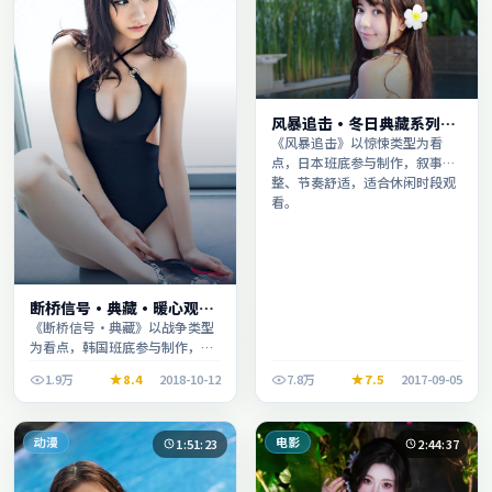
风暴追击·冬日典藏系列温
情叙事引人入胜
《风暴追击》以惊悚类型为看
点，日本班底参与制作，叙事完
整、节奏舒适，适合休闲时段观
看。
断桥信号·典藏·暖心观影
季口碑发酵持续升温
《断桥信号·典藏》以战争类型
为看点，韩国班底参与制作，叙
事完整、节奏舒适，适合休闲时
1.9万
8.4
2018-10-12
7.8万
7.5
2017-09-05
段观看。
动漫
电影
1:51:23
2:44:37