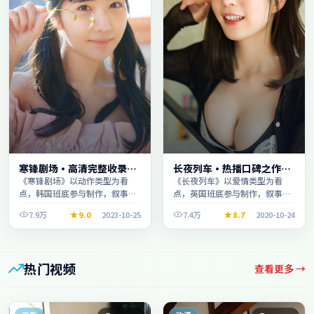
寒锋剧场·高清完整收录适
长夜列车·热播口碑之作剧
合周末一口气刷完
情扎实演技在线
《寒锋剧场》以动作类型为看
《长夜列车》以爱情类型为看
点，韩国班底参与制作，叙事完
点，英国班底参与制作，叙事完
整、节奏舒适，适合休闲时段观
整、节奏舒适，适合休闲时段观
7.9万
9.0
2023-10-25
7.4万
8.7
2020-10-24
看。
看。
热门视频
查看更多 →