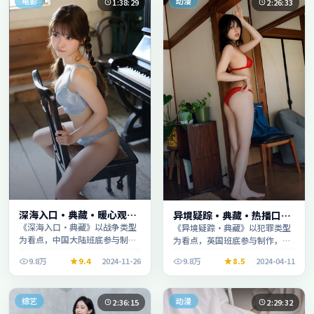
电影
动漫
1:38:29
2:26:33
深海入口·典藏·暖心观影
异境疑踪·典藏·热播口碑
季口碑发酵持续升温
之作剧情扎实演技在线
《深海入口·典藏》以战争类型
《异境疑踪·典藏》以犯罪类型
为看点，中国大陆班底参与制
为看点，英国班底参与制作，叙
作，叙事完整、节奏舒适，适合
事完整、节奏舒适，适合休闲时
9.8万
9.4
2024-11-26
9.8万
8.5
2024-04-11
休闲时段观看。
段观看。
综艺
动漫
2:36:15
2:29:32