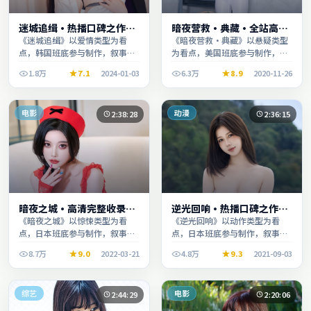
迷城追缉·热播口碑之作剧
暗夜营救·典藏·全站高分
情扎实演技在线
推荐节奏紧凑值得追看
《迷城追缉》以爱情类型为看
《暗夜营救·典藏》以悬疑类型
点，韩国班底参与制作，叙事完
为看点，美国班底参与制作，叙
整、节奏舒适，适合休闲时段观
事完整、节奏舒适，适合休闲时
1.8万
7.1
2024-01-03
6.3万
8.9
2020-11-26
看。
段观看。
电影
动漫
2:38:28
2:36:15
暗夜之城·高清完整收录适
逆光回响·热播口碑之作剧
合周末一口气刷完
情扎实演技在线
《暗夜之城》以惊悚类型为看
《逆光回响》以动作类型为看
点，日本班底参与制作，叙事完
点，日本班底参与制作，叙事完
整、节奏舒适，适合休闲时段观
整、节奏舒适，适合休闲时段观
8.7万
9.0
2022-03-21
4.8万
9.3
2021-09-03
看。
看。
综艺
电影
2:44:29
2:20:06