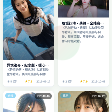
危城行动·典藏·全站高分
推荐节奏紧凑值得追看
《危城行动·典藏》以动漫类型
为看点，中国香港班底参与制
作，叙事完整、节奏舒适，适合
休闲时段观看。
异境边界·纪念版·暖心观
影季口碑发酵持续升温
《异境边界·纪念版》以喜剧类
型为看点，美国班底参与制作，
叙事完整、节奏舒适，适合休闲
8.2万
7.3
2016-06-17
2.8万
7.9
2015-12-03
时段观看。
动漫
综艺
2:48:40
2:26:27