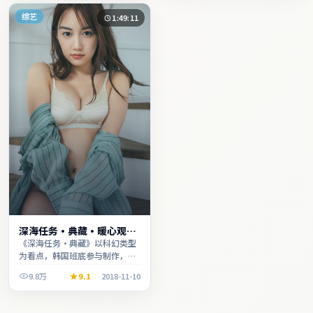
综艺
1:49:11
深海任务·典藏·暖心观影
季口碑发酵持续升温
《深海任务·典藏》以科幻类型
为看点，韩国班底参与制作，叙
事完整、节奏舒适，适合休闲时
9.8万
9.1
2018-11-10
段观看。