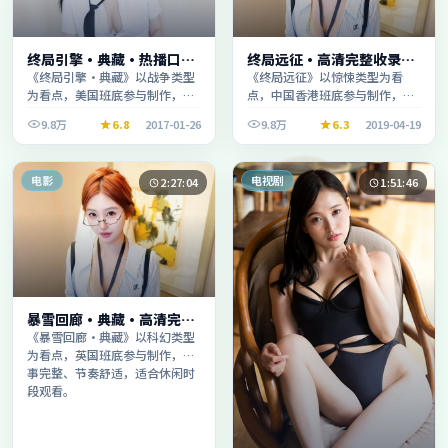
终局引擎·典藏·热播口碑
终局远征·高清完整收录适
之作剧情扎实演技在线
合周末一口气刷完
《终局引擎·典藏》以战争类型
《终局远征》以惊悚类型为看
为看点，美国班底参与制作，叙
点，中国香港班底参与制作，叙
事完整、节奏舒适，适合休闲时
事完整、节奏舒适，适合休闲时
9.8万
6.8
2017-01-26
9.8万
6.3
2019-04-19
段观看。
段观看。
电影
电视剧
2:27:04
1:51:46
暴雪回廊·典藏·高清完整
收录适合周末一口气刷完
《暴雪回廊·典藏》以科幻类型
为看点，英国班底参与制作，叙
事完整、节奏舒适，适合休闲时
段观看。