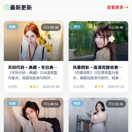
最新更新
查看更多 →
电影
综艺
1:30:24
1:36:46
天际代码·典藏·冬日典藏
风暴倒影·高清完整收录适
系列温情叙事引人入胜
合周末一口气刷完
《天际代码·典藏》以动漫类型
《风暴倒影》以犯罪类型为看
为看点，英国班底参与制作，叙
点，美国班底参与制作，叙事完
事完整、节奏舒适，适合休闲时
整、节奏舒适，适合休闲时段观
9万
6.1
2016-03-08
5.9万
7.9
2018-07-19
段观看。
看。
动漫
电影
1:44:51
2:21:55