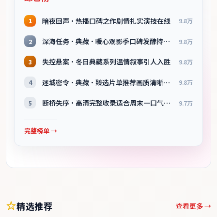
暗夜回声·热播口碑之作剧情扎实演技在线
1
9.8万
深海任务·典藏·暖心观影季口碑发酵持续升温
2
9.8万
失控悬案·冬日典藏系列温情叙事引人入胜
3
9.8万
迷城密令·典藏·臻选片单推荐画质清晰观看流畅
4
9.8万
断桥失序·高清完整收录适合周末一口气刷完
5
9.7万
完整榜单 →
精选推荐
查看更多 →