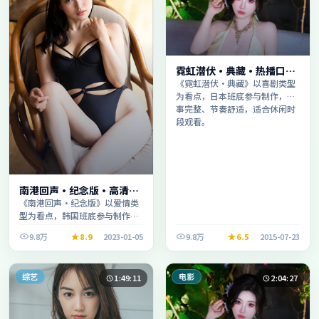
霓虹潜伏·典藏·热播口碑
之作剧情扎实演技在线
《霓虹潜伏·典藏》以喜剧类型
为看点，日本班底参与制作，叙
事完整、节奏舒适，适合休闲时
段观看。
南港回声·纪念版·高清完
整收录适合周末一口气刷完
《南港回声·纪念版》以爱情类
型为看点，韩国班底参与制作，
叙事完整、节奏舒适，适合休闲
9.8万
8.9
2023-01-05
9.8万
6.5
2015-07-23
时段观看。
综艺
电影
1:49:11
2:04:27